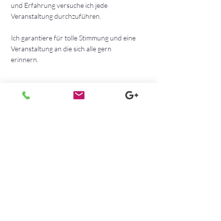
und Erfahrung versuche ich jede
Veranstaltung durchzuführen.
Ich garantiere für tolle Stimmung und eine
Veranstaltung an die sich alle gern
erinnern.
© 2020 by veranstaltungsdjj.com
Datenschutz
Impressum
DJ Arnstadt | DJ Ilmkreis | DJ Erfurt | DJ Thüringen | DJ Stadtilm | DJ Ilmenau
| DJ Marlishausen | DJ Riechheimer Berg | DJ Wechmar | DJ Weimar | DJ
Kirchheim | DJ Bad Berka | DJ Kranichfeld | DJ Amt Wachsenburg | DJ
Thörey | DJ Ichtershausen | DJ Hochzeit | Hochzeit | DJ Gotha | Hochzeit
feiern | DJ Mühlberg