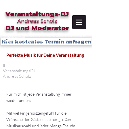
google-site-verification: googlee59551e9d5fab606.html
Veranstaltungs-DJ
Andreas Scho
lz
DJ und Moderator
DJ Arnstadt | DJ Ilmkreis | DJ Erfurt | DJ Thüringen | DJ Stadtilm | DJ Ilmenau | DJ
Marlishausen | DJ Riechheimer Berg | DJ Wechmar | DJ Weimar | DJ Kirchheim | DJ Bad
DJ Ilmkreis | DJ Arnstadt | DJ Drei
Gleiche DJ Riechheim | DJ Wechmar | DJ Mühlberg | DJ Ilmenau | DJ Weimar | DJ Stadtilm | DJ Arnstadt | DJ Kirchheim | DJ Gotha | DJ Feier | DJ Scholzi | DJ
www.veranstaltungsdj.com
Berka | DJ Kranichfeld | DJ Wachsenburggemeinde | DJ Thörey | DJ Ichtershausen | DJ
Hier kostenlos Termin anfragen
Hochzeit | Hochzeit | DJ Gotha |Hochzeit feiern
Perfekte Musik für Deine Veranstaltung
Ihr
VeranstaltungsDJ
Andreas Scholz
Für mich ist jede Veranstaltung immer
wieder anders.
Mit viel Fingerspitzengefühl für die
Wünsche der Gäste, mit einer großen
Musikauswahl und jeder Menge Freude