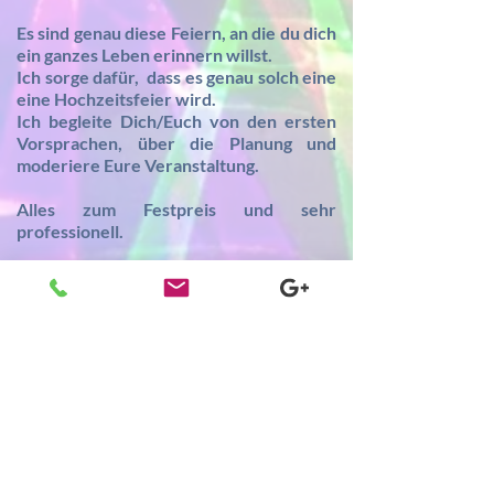
Es sind genau diese Feiern, an die du dich
ein ganzes Leben erinnern willst.
Ich sorge dafür, dass es genau solch eine
eine
Hochzeitsfeier wird.
Ich begleite Dich/Euch von den ersten
Vorsprachen, über die Planung und
moderiere Eure Veranstaltung.
Alles zum Festpreis und sehr
professionell.
© 2020 by veranstaltungsdjj.com
Datenschutz
Impressum
DJ Arnstadt | DJ Ilmkreis | DJ Erfurt | DJ Thüringen | DJ Stadtilm | DJ Ilmenau
| DJ Marlishausen | DJ Riechheimer Berg | DJ Wechmar | DJ Weimar | DJ
Kirchheim | DJ Bad Berka | DJ Kranichfeld | DJ Amt Wachsenburg | DJ